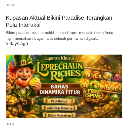
INFO
Kupasan Aktual Bikini Paradise Terangkan
Pola Interaktif
Bikini paradise pola interaktif menjadi topik menarik ketika Anda
ingin memahami bagaimana sebuah permainan digital…
5 days ago
INFO