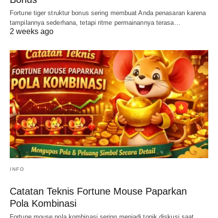
Fortune tiger struktur bonus sering membuat Anda penasaran karena
tampilannya sederhana, tetapi ritme permainannya terasa…
2 weeks ago
INFO
Catatan Teknis Fortune Mouse Paparkan
Pola Kombinasi
Fortune mouse pola kombinasi sering menjadi topik diskusi saat