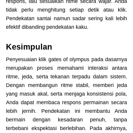
respons, lalu sesuaikan ritme secara wajar. Anda
tidak perlu menghitung setiap detik atau klik.
Pendekatan santai namun sadar sering kali lebih
efektif dibanding pendekatan kaku.
Kesimpulan
Penyesuaian klik gates of olympus pada dasarnya
merupakan proses memahami interaksi antara
ritme, jeda, serta tekanan terpadu dalam sistem.
Dengan membangun ritme stabil, memberi jeda
yang masuk akal, serta menjaga konsistensi pola,
Anda dapat membaca respons permainan secara
lebih jernih. Pendekatan ini membantu Anda
bermain dengan kesadaran penuh, tanpa
terbebani ekspektasi berlebihan. Pada akhirnya,