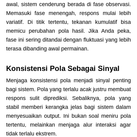
awal, sistem cenderung berada di fase observasi.
Memasuki fase menengah, respons mulai lebih
variatif. Di titik tertentu, tekanan kumulatif bisa
memicu perubahan pola hasil. Jika Anda peka,
fase ini sering ditandai dengan fluktuasi yang lebih
terasa dibanding awal permainan.
Konsistensi Pola Sebagai Sinyal
Menjaga konsistensi pola menjadi sinyal penting
bagi sistem. Pola yang terlalu acak justru membuat
respons sulit diprediksi. Sebaliknya, pola yang
stabil memberi kerangka jelas bagi sistem dalam
menyesuaikan output. Ini bukan soal meniru pola
tertentu, melainkan menjaga alur interaksi agar
tidak terlalu ekstrem.