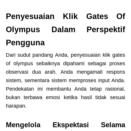
Penyesuaian Klik Gates Of
Olympus Dalam Perspektif
Pengguna
Dari sudut pandang Anda, penyesuaian klik gates
of olympus sebaiknya dipahami sebagai proses
observasi dua arah. Anda mengamati respons
sistem, sementara sistem memproses input Anda.
Pendekatan ini membantu Anda tetap rasional,
bukan terbawa emosi ketika hasil tidak sesuai
harapan.
Mengelola Ekspektasi Selama