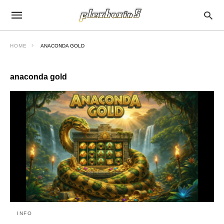
HOME
ANACONDA GOLD
anaconda gold
INFO