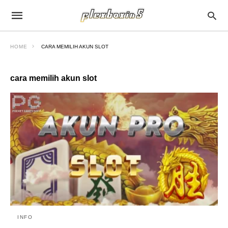
HOME
CARA MEMILIH AKUN SLOT
cara memilih akun slot
INFO