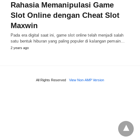
Rahasia Memanipulasi Game
Slot Online dengan Cheat Slot
Maxwin
Pada era digital saat ini, game slot online telah menjadi salah
satu bentuk hiburan yang paling populer di kalangan pemain…
2 years ago
All Rights Reserved
View Non-AMP Version