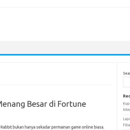
Sea
Rec
Menang Besar di Fortune
Kup
Inte
Lap
Fitu
 Rabbit bukan hanya sekadar permainan game online biasa.