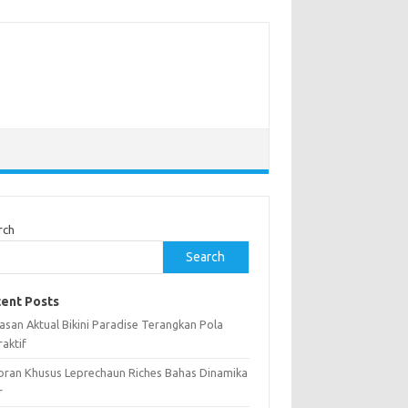
rch
Search
ent Posts
asan Aktual Bikini Paradise Terangkan Pola
raktif
oran Khusus Leprechaun Riches Bahas Dinamika
r