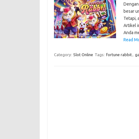
Dengan 
besar un
Tetapi,
Artikel 
Anda me
Read Mo
Category:
Slot Online
Tags:
fortune rabbit
,
g