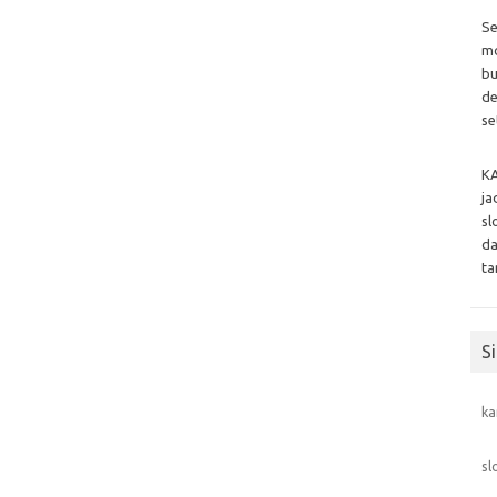
Se
mo
bu
de
se
K
ja
sl
d
ta
S
ka
sl