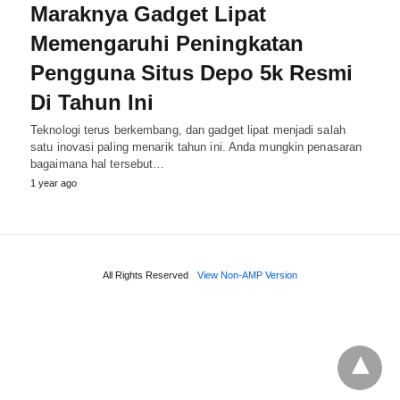
Maraknya Gadget Lipat
Memengaruhi Peningkatan
Pengguna Situs Depo 5k Resmi
Di Tahun Ini
Teknologi terus berkembang, dan gadget lipat menjadi salah
satu inovasi paling menarik tahun ini. Anda mungkin penasaran
bagaimana hal tersebut…
1 year ago
All Rights Reserved
View Non-AMP Version