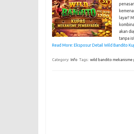
penasar
kemenan
layar? 
kombinas
akan di
tanpa i
Read More: Eksposur Detail Wild Bandito 
Category:
Info
Tags:
wild bandito mekanisme