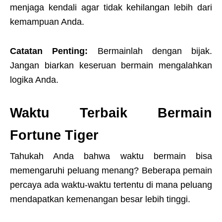
menjaga kendali agar tidak kehilangan lebih dari
kemampuan Anda.
Catatan Penting:
Bermainlah dengan bijak.
Jangan biarkan keseruan bermain mengalahkan
logika Anda.
Waktu Terbaik Bermain
Fortune Tiger
Tahukah Anda bahwa waktu bermain bisa
memengaruhi peluang menang? Beberapa pemain
percaya ada waktu-waktu tertentu di mana peluang
mendapatkan kemenangan besar lebih tinggi.