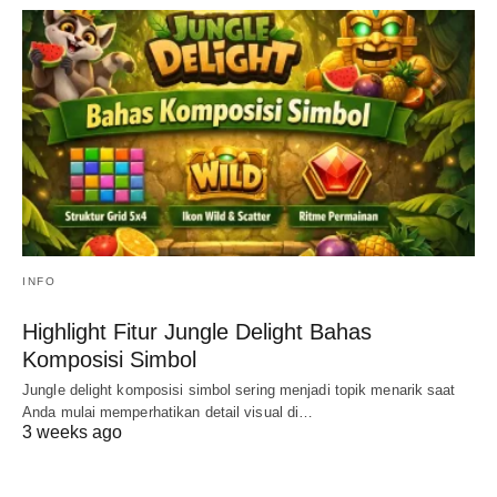
INFO
Highlight Fitur Jungle Delight Bahas
Komposisi Simbol
Jungle delight komposisi simbol sering menjadi topik menarik saat
Anda mulai memperhatikan detail visual di…
3 weeks ago