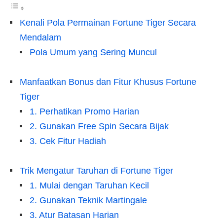
Kenali Pola Permainan Fortune Tiger Secara
Mendalam
Pola Umum yang Sering Muncul
Manfaatkan Bonus dan Fitur Khusus Fortune
Tiger
1. Perhatikan Promo Harian
2. Gunakan Free Spin Secara Bijak
3. Cek Fitur Hadiah
Trik Mengatur Taruhan di Fortune Tiger
1. Mulai dengan Taruhan Kecil
2. Gunakan Teknik Martingale
3. Atur Batasan Harian