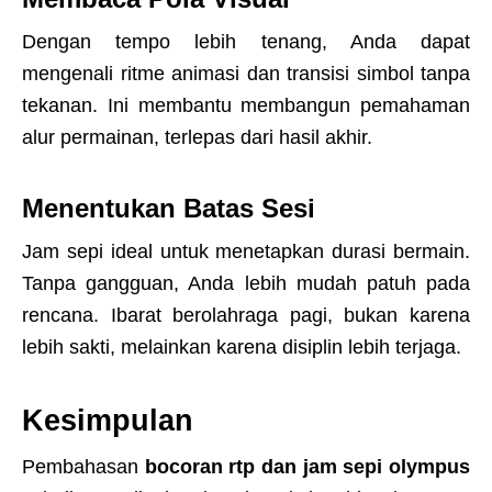
Dengan tempo lebih tenang, Anda dapat
mengenali ritme animasi dan transisi simbol tanpa
tekanan. Ini membantu membangun pemahaman
alur permainan, terlepas dari hasil akhir.
Menentukan Batas Sesi
Jam sepi ideal untuk menetapkan durasi bermain.
Tanpa gangguan, Anda lebih mudah patuh pada
rencana. Ibarat berolahraga pagi, bukan karena
lebih sakti, melainkan karena disiplin lebih terjaga.
Kesimpulan
Pembahasan
bocoran rtp dan jam sepi olympus