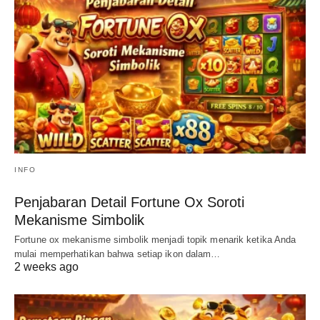
INFO
Penjabaran Detail Fortune Ox Soroti
Mekanisme Simbolik
Fortune ox mekanisme simbolik menjadi topik menarik ketika Anda
mulai memperhatikan bahwa setiap ikon dalam…
2 weeks ago