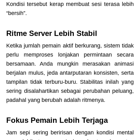
Kondisi tersebut kerap membuat sesi terasa lebih
“bersih”.
Ritme Server Lebih Stabil
Ketika jumlah pemain aktif berkurang, sistem tidak
perlu memproses lonjakan permintaan secara
bersamaan. Anda mungkin merasakan animasi
berjalan mulus, jeda antarputaran konsisten, serta
tampilan tidak terburu-buru. Stabilitas inilah yang
sering disalahartikan sebagai perubahan peluang,
padahal yang berubah adalah ritmenya.
Fokus Pemain Lebih Terjaga
Jam sepi sering beririsan dengan kondisi mental